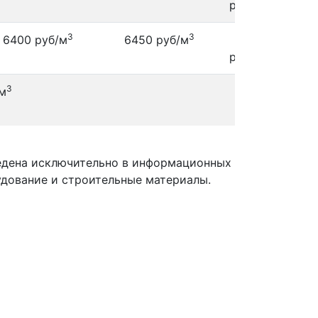
3
руб/м
руб/
3
3
6400 руб/м
6450 руб/м
6400
843
3
руб/м
руб/
3
м
ведена исключительно в информационных
удование и строительные материалы.