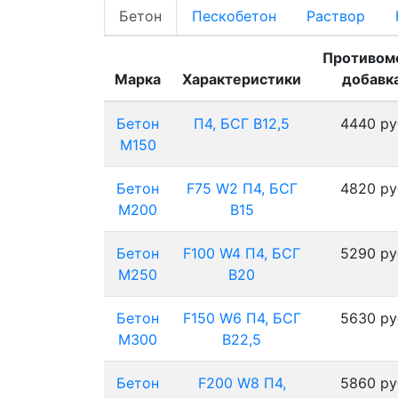
Бетон
Пескобетон
Раствор
Противом
Марка
Характеристики
добавка
Бетон
П4, БСГ В12,5
4440 ру
М150
Бетон
F75 W2 П4, БСГ
4820 ру
М200
В15
Бетон
F100 W4 П4, БСГ
5290 ру
М250
В20
Бетон
F150 W6 П4, БСГ
5630 ру
М300
В22,5
Бетон
F200 W8 П4,
5860 ру