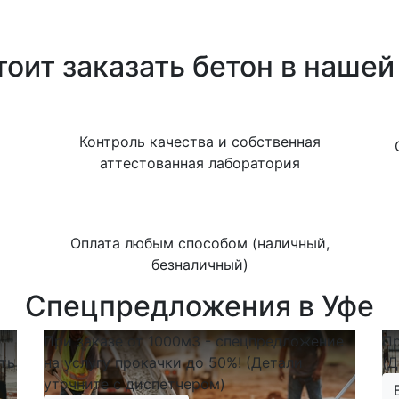
оит заказать бетон в наше
Контроль качества и собственная
аттестованная лаборатория
Оплата любым способом (наличный,
безналичный)
Спецпредложения в Уфе
При заказе от 1000м3 - спецпредложение
Пр
ть
на услугу прокачки до 50%! (Детали
(Д
уточните с диспетчером)