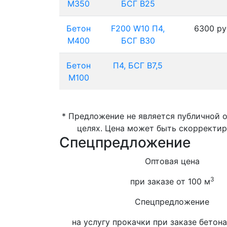
М350
БСГ В25
Бетон
F200 W10 П4,
6300 ру
М400
БСГ В30
Бетон
П4, БСГ В7,5
М100
* Предложение не является публичной 
целях. Цена может быть скорректир
Спецпредложение
Оптовая цена
3
при заказе от 100 м
Спецпредложение
на услугу прокачки при заказе бетона