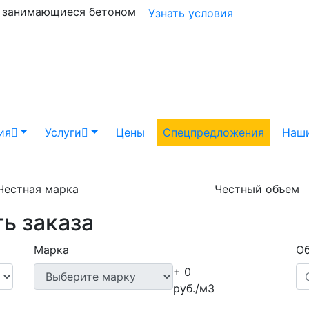
и занимающиеся бетоном
Узнать условия
ия
Услуги
Цены
Спецпредложения
Наши
Честная марка
Честный объем
ь заказа
Марка
Об
+ 0
руб./м3