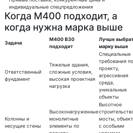
индивидуальные спецпредложения
Когда М400 подходит, а
когда нужна марка выше
М400 В30
Лучше выбра
Задача
подходит
марку выше
Специальные
требования п
Тяжелые здания,
проекту,
Ответственный
сложные условия,
агрессивная
фундамент
высокая проектная
среда,
нагрузка
уникальные
объекты
Высотное
Высоконагруженные
строительств
Колонны и
монолитные
мосты, объек
несущие стены
элементы по
с особыми