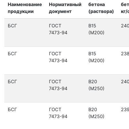
Наименование
Нормативный
бетона
бет
продукции
документ
(раствора)
кг/
БСГ
ГОСТ
В15
24
7473-94
(М200)
БСГ
ГОСТ
В15
23
7473-94
(М200)
БСГ
ГОСТ
В20
24
7473-94
(М250)
БСГ
ГОСТ
В20
23
7473-94
(М250)