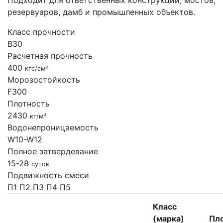
Подходит для ответственных конструкций, мостов,
резервуаров, дамб и промышленных объектов.
Класс прочности
B30
Расчетная прочность
400
кгс/см²
Морозостойкость
F300
Плотность
2430
кг/м³
Водонепроницаемость
W10-W12
Полное затвердевание
15-28
суток
Подвижность смеси
П1
П2
П3
П4
П5
Класс
(марка)
Пл