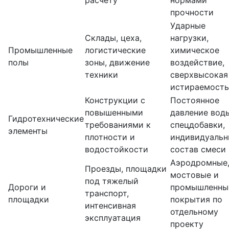
расчету
нормами
прочности
Ударные
Склады, цеха,
нагрузки,
Промышленные
логистические
химическое
полы
зоны, движение
воздействие,
техники
сверхвысокая
истираемость
Конструкции с
Постоянное
повышенными
давление вод
Гидротехнические
требованиями к
спецдобавки,
элементы
плотности и
индивидуаль
водостойкости
состав смеси
Аэродромные
Проезды, площадки
мостовые и
под тяжелый
Дороги и
промышленны
транспорт,
площадки
покрытия по
интенсивная
отдельному
эксплуатация
проекту