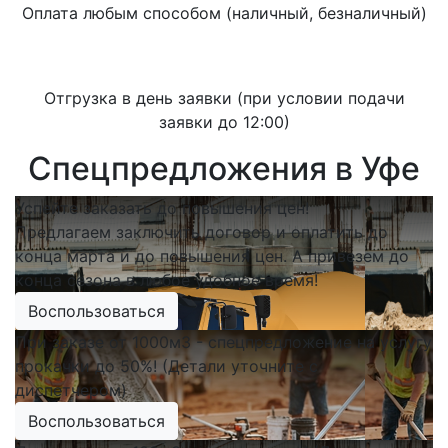
Оплата любым способом (наличный, безналичный)
Отгрузка в день заявки (при условии подачи
заявки до 12:00)
Спецпредложения в Уфе
Успейте заказать до повышения цен!
Предлагаем заключить договор и оплатить до
конца марта и до повышения цен. А привезем до
конца сезона в любое удобное время!
Воспользоваться
При заказе от 1000м3 - спецпредложение на услугу
прокачки до 50%! (Детали уточните с
диспетчером)
Воспользоваться