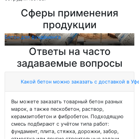
Сферы применения
продукции
Бетон для фундамента
Б
Ответы на часто
задаваемые вопросы
Какой бетон можно заказать с доставкой в Уф
Вы можете заказать товарный бетон разных
марок, а также пескобетон, раствор,
керамзитобетон и фибробетон. Подходящую
смесь подбирают с учётом типа работ:
фундамент, плита, стяжка, дорожки, забор,
отмостка или другие строительные задачи.